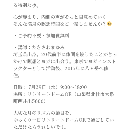
る特別な夜。
心が静まり、内側の声がそっと目覚めていく…
そんな満月の瞑想時間をご一緒しませんか？
・ご予約不要・参加費無料
・講師：たきさわまゆみ
埼玉県出身。20代前半に体調を崩したことがきっ
かけで瞑想とヨガに出会う。東京でヨガインスト
ラクターとして活動後、2015年に八ヶ岳へ移
住。
日時： 7月29日（水）9:00〜18:00
場所：リトリートドームOR（山梨県北杜市大泉
町西井出5606）
大切な月のリズムの節目を、
ゆっくり一日リトリートドームORで過ごしてい
ただけたらうれしいです。