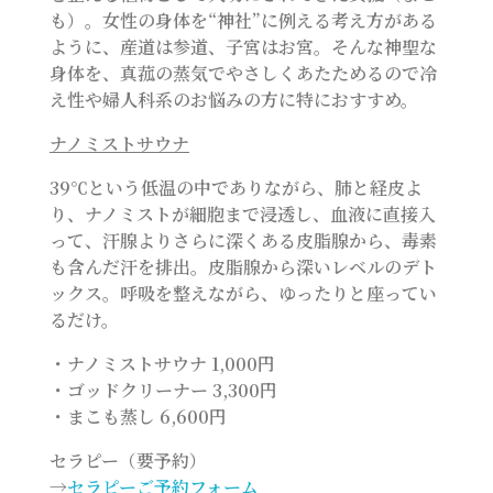
も）。女性の身体を“神社”に例える考え方がある
ように、産道は参道、子宮はお宮。そんな神聖な
身体を、真菰の蒸気でやさしくあたためるので冷
え性や婦人科系のお悩みの方に特におすすめ。
ナノミストサウナ
39℃という低温の中でありながら、肺と経皮よ
り、ナノミストが細胞まで浸透し、血液に直接入
って、汗腺よりさらに深くある皮脂腺から、毒素
も含んだ汗を排出。皮脂腺から深いレベルのデト
ックス。呼吸を整えながら、ゆったりと座ってい
るだけ。
・ナノミストサウナ 1,000円
・ゴッドクリーナー 3,300円
・まこも蒸し 6,600円
セラピー（要予約）
→
セラピーご予約フォーム