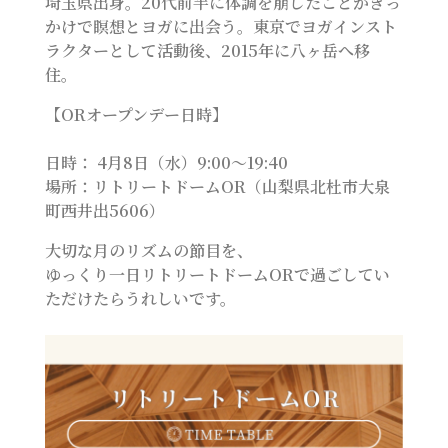
埼玉県出身。20代前半に体調を崩したことがきっ
かけで瞑想とヨガに出会う。東京でヨガインスト
ラクターとして活動後、2015年に八ヶ岳へ移
住。
【ORオープンデー日時】
日時： 4月8日（水）9:00〜19:40
場所：リトリートドームOR（山梨県北杜市大泉
町西井出5606）
大切な月のリズムの節目を、
ゆっくり一日リトリートドームORで過ごしてい
ただけたらうれしいです。